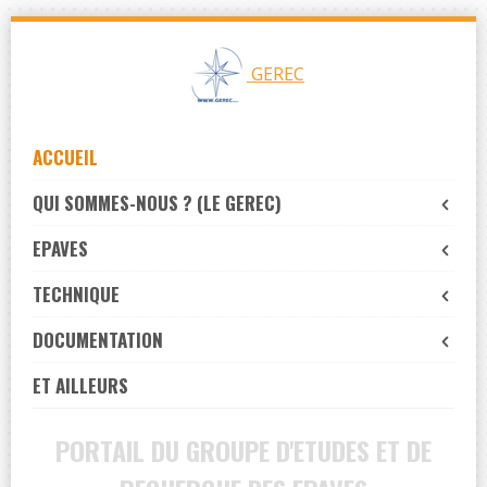
Skip
to
GEREC
navigation
Skip
to
ACCUEIL
content
QUI SOMMES-NOUS ? (LE GEREC)
EPAVES
TECHNIQUE
DOCUMENTATION
ET AILLEURS
PORTAIL DU GROUPE D'ETUDES ET DE