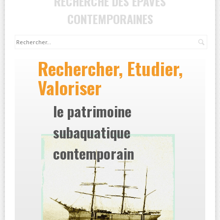
RECHERCHE DES EPAVES
CONTEMPORAINES
Rec
Rechercher, Etudier,
Valoriser
le patrimoine
subaquatique
contemporain