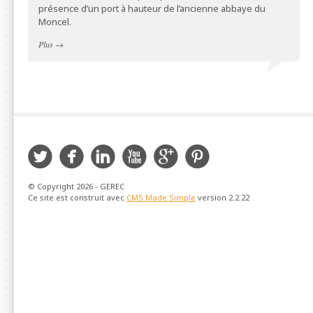
présence d’un port à hauteur de l’ancienne abbaye du
Moncel.
Plus
→
Twitter
Facebook
LinkedIn
YouTube
Google
Pintere
Plus
© Copyright 2026 - GEREC
Ce site est construit avec
CMS Made Simple
version 2.2.22